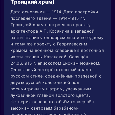
Троицкий храм)
Дата основания — 1914. Дата постройки
последнего здания — 1914–1915 гг.
Троицкий храм построен по проекту
архитектора А.П. Косякина в западной
части станицы одновременно и по одному
и тому же проекту с Георгиевским
храмом на военном кладбище в восточной
части станицы Казанской. Освящён
24.06.1915 г. епископом Ейским Иоанном.
Одноглавый четырёхстолпный храм в
русском стиле, соединённый трапезной с
двухъярусной колокольней под
восьмигранным шатром, увенчанным
луковичной главкой золотого цвета.
Четверик основного объёма завершён
высоким световым барабаном-
восьмериком с луковичной главой