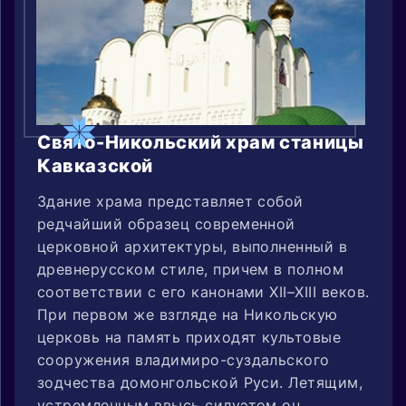
Свято-Никольский храм станицы
Кавказской
Здание храма представляет собой
редчайший образец современной
церковной архитектуры, выполненный в
древнерусском стиле, причем в полном
соответствии с его канонами XII–XIII веков.
При первом же взгляде на Никольскую
церковь на память приходят культовые
сооружения владимиро-суздальского
зодчества домонгольской Руси. Летящим,
устремленным ввысь силуэтом он