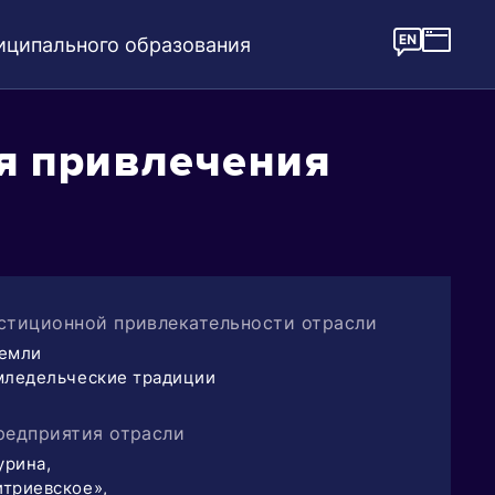
иципального образования
я привлечения
стиционной привлекательности отрасли
земли
мледельческие традиции
редприятия отрасли
урина,
триевское»,