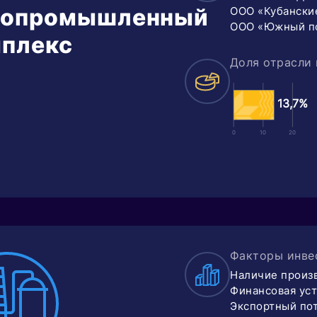
ропромышленный
ООО «Кубански
ООО «Южный п
плекс
Доля отрасли 
13,7%
0
10
20
Факторы инве
Наличие произ
Финансовая ус
Экспортный по