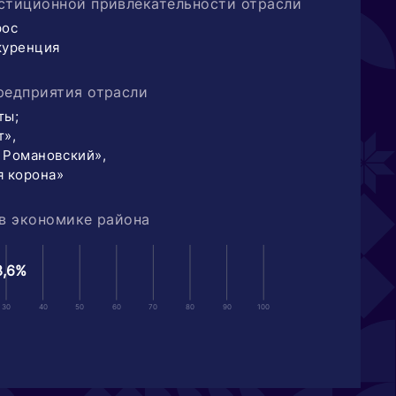
стиционной привлекательности отрасли
рос
куренция
редприятия отрасли
ты;
т»,
 Романовский»,
я корона»
в экономике района
3,6%
30
40
50
60
70
80
90
100