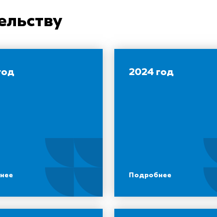
ельству
год
2024 год
нее
Подробнее