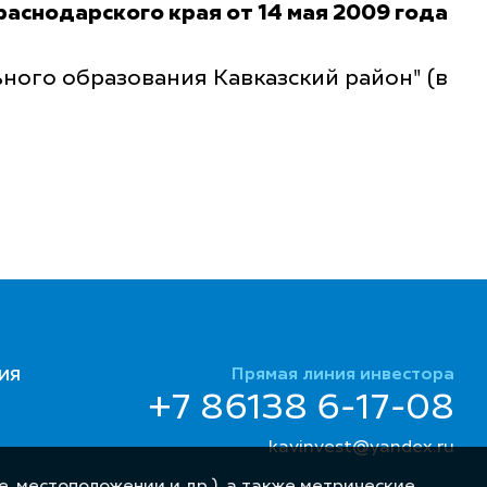
снодарского края от 14 мая 2009 года
ного образования Кавказский район" (в
Прямая линия инвестора
ИЯ
+7 86138 6-17-08
kavinvest@yandex.ru