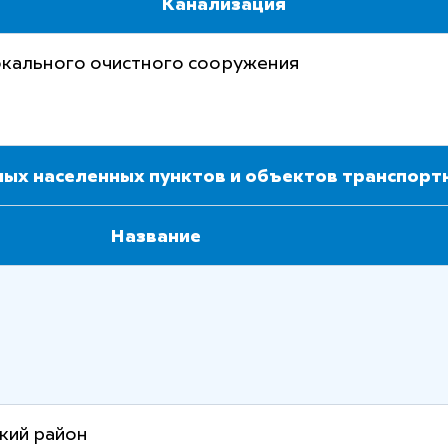
Канализация
окального очистного сооружения
ных населенных пунктов и объектов транспор
Название
ский район