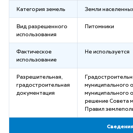
Категория земель
Земли населенны
Вид разрешенного
Питомники
использования
Фактическое
Не используется
использование
Разрешительная,
Градостроительн
градостроительная
муниципального о
документация
муниципального о
решение Совета м
Правил землеполь
Сведения