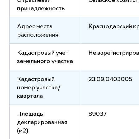
Отраслевая
Сельское хозяйст
принадлежность
Адрес места
Краснодарский кр
расположения
Кадастровый учет
Не зарегистриро
земельного участка
Кадастровый
23:09:0403005
номер участка/
квартала
Площадь
89037
декларированная
(м2)