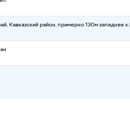
во
ай, Кавказский район, примерно 130м западнее х
ван